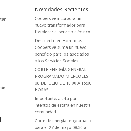
o
A
ar
Novedades Recientes
o
p
ti
Coopersive incorpora un
ntan
k
p
r
nuevo transformador para
fortalecer el servicio eléctrico
Descuento en Farmacias –
Coopersive suma un nuevo
beneficio para los asociados
a los Servicios Sociales
CORTE ENERGÍA GENERAL
PROGRAMADO MIÉRCOLES
08 DE JULIO DE 10:00 A 15:00
rán
HORAS
Importante: alerta por
intentos de estafa en nuestra
comunidad
d
Corte de energía programado
para el 27 de mayo 08:30 a