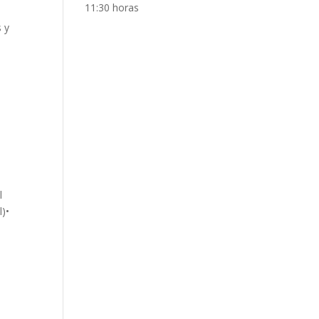
11:30 horas
 y
l
l)•