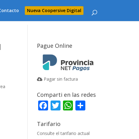
Contacto
Nueva Coopersive Digital
l
Pague Online
Pagar sin factura
rea
Comparti en las redes
F
T
W
C
ac
w
h
o
e
itt
at
m
Tarifario
b
er
s
p
Consulte el tarifario actual