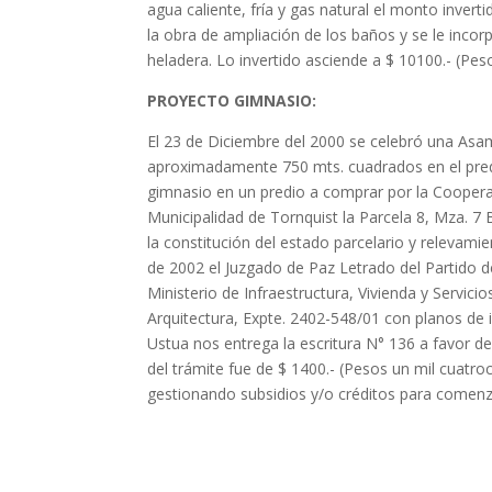
agua caliente, fría y gas natural el monto inver
la obra de ampliación de los baños y se le incorp
heladera. Lo invertido asciende a $ 10100.- (Peso
PROYECTO GIMNASIO:
El 23 de Diciembre del 2000 se celebró una Asam
aproximadamente 750 mts. cuadrados en el predio
gimnasio en un predio a comprar por la Cooperat
Municipalidad de Tornquist la Parcela 8, Mza. 7
la constitución del estado parcelario y relevamie
de 2002 el Juzgado de Paz Letrado del Partido d
Ministerio de Infraestructura, Vivienda y Servicio
Arquitectura, Expte. 2402-548/01 con planos de i
Ustua nos entrega la escritura N° 136 a favor d
del trámite fue de $ 1400.- (Pesos un mil cuatr
gestionando subsidios y/o créditos para comenz