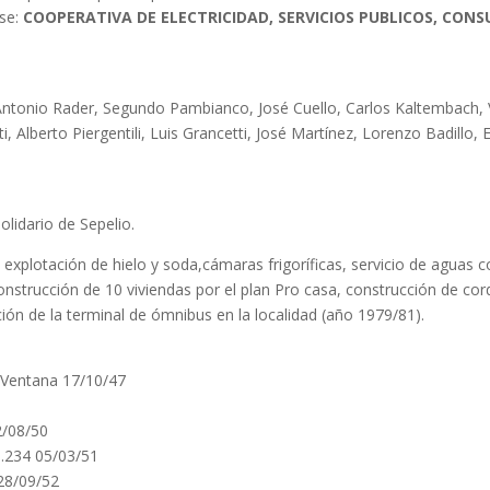
rse:
COOPERATIVA DE ELECTRICIDAD, SERVICIOS PUBLICOS, CONSU
ntonio Rader, Segundo Pambianco, José Cuello, Carlos Kaltembach, Va
Alberto Piergentili, Luis Grancetti, José Martínez, Lorenzo Badillo, E
Solidario de Sepelio.
:
explotación de hielo y soda,cámaras frigoríficas, servicio de aguas co
nstrucción de 10 viviendas por el plan Pro casa, construcción de cordó
ción de la terminal de ómnibus en la localidad (año 1979/81).
la Ventana 17/10/47
2/08/50
o.234 05/03/51
 28/09/52