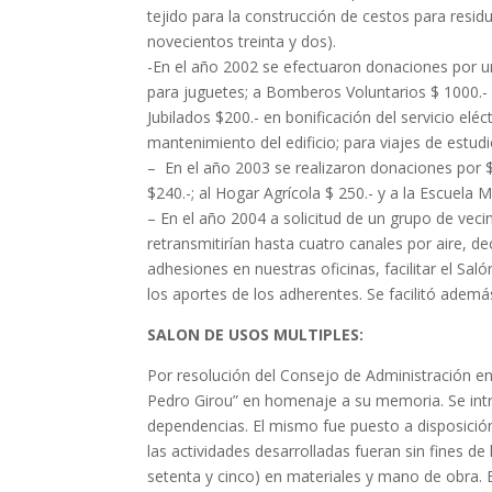
tejido para la construcción de cestos para residu
novecientos treinta y dos).
-En el año 2002 se efectuaron donaciones por un
para juguetes; a Bomberos Voluntarios $ 1000.- e
Jubilados $200.- en bonificación del servicio eléc
mantenimiento del edificio; para viajes de estudio
– En el año 2003 se realizaron donaciones por $
$240.-; al Hogar Agrícola $ 250.- y a la Escuela 
– En el año 2004 a solicitud de un grupo de ve
retransmitirían hasta cuatro canales por aire, d
adhesiones en nuestras oficinas, facilitar el Sa
los aportes de los adherentes. Se facilitó además
SALON DE USOS MULTIPLES:
Por resolución del Consejo de Administración e
Pedro Girou” en homenaje a su memoria. Se intr
dependencias. El mismo fue puesto a disposición 
las actividades desarrolladas fueran sin fines d
setenta y cinco) en materiales y mano de obra. 