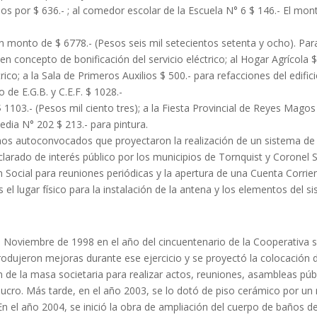
os por $ 636.- ; al comedor escolar de la Escuela N° 6 $ 146.- El mont
 monto de $ 6778.- (Pesos seis mil setecientos setenta y ocho). Para
n concepto de bonificación del servicio eléctrico; al Hogar Agrícola $
trico; a la Sala de Primeros Auxilios $ 500.- para refacciones del edific
 de E.G.B. y C.E.F. $ 1028.-
 1103.- (Pesos mil ciento tres); a la Fiesta Provincial de Reyes Mago
Media N° 202 $ 213.- para pintura.
cinos autoconvocados que proyectaron la realización de un sistema d
eclarado de interés público por los municipios de Tornquist y Coronel 
lón Social para reuniones periódicas y la apertura de una Cuenta Cor
 el lugar físico para la instalación de la antena y los elementos del s
n Noviembre de 1998 en el año del cincuentenario de la Cooperativa s
odujeron mejoras durante ese ejercicio y se proyectó la colocación 
de la masa societaria para realizar actos, reuniones, asambleas públic
e lucro. Más tarde, en el año 2003, se lo dotó de piso cerámico por u
En el año 2004, se inició la obra de ampliación del cuerpo de baños 