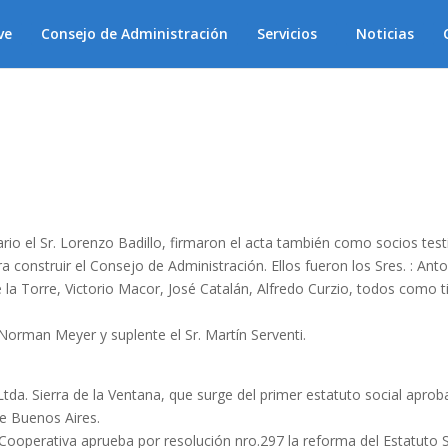
ve
Consejo de Administración
Servicios
Noticias
rio el Sr. Lorenzo Badillo, firmaron el acta también como socios testig
ra construir el Consejo de Administración. Ellos fueron los Sres. : An
e la Torre, Victorio Macor, José Catalán, Alfredo Curzio, todos como t
 Norman Meyer y suplente el Sr. Martín Serventi.
Ltda. Sierra de la Ventana, que surge del primer estatuto social apro
de Buenos Aires.
ón Cooperativa aprueba por resolución nro.297 la reforma del Estatuto