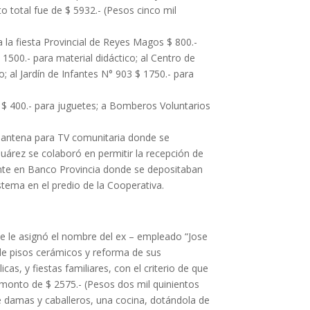
o total fue de $ 5932.- (Pesos cinco mil
 la fiesta Provincial de Reyes Magos $ 800.-
 1500.- para material didáctico; al Centro de
io; al Jardín de Infantes N° 903 $ 1750.- para
s $ 400.- para juguetes; a Bomberos Voluntarios
e antena para TV comunitaria donde se
Suárez se colaboró en permitir la recepción de
riente en Banco Provincia donde se depositaban
istema en el predio de la Cooperativa.
e le asignó el nombre del ex – empleado “Jose
de pisos cerámicos y reforma de sus
as, y fiestas familiares, con el criterio de que
n monto de $ 2575.- (Pesos dos mil quinientos
de damas y caballeros, una cocina, dotándola de