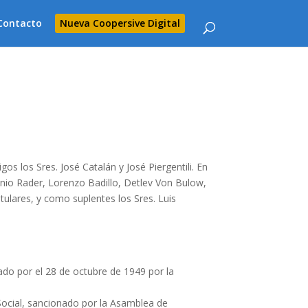
Contacto
Nueva Coopersive Digital
os los Sres. José Catalán y José Piergentili. En
tonio Rader, Lorenzo Badillo, Detlev Von Bulow,
itulares, y como suplentes los Sres. Luis
bado por el 28 de octubre de 1949 por la
 Social, sancionado por la Asamblea de