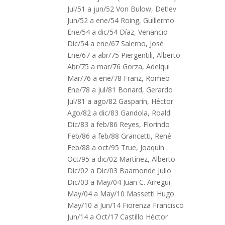
Jul/51 a jun/52 Von Bulow, Detlev
Jun/52 a ene/54 Roing, Guillermo
Ene/54 a dic/54 Díaz, Venancio
Dic/54 a ene/67 Salerno, José
Ene/67 a abr/75 Piergentili, Alberto
Abr/75 a mar/76 Gorza, Adelqui
Mar/76 a ene/78 Franz, Romeo
Ene/78 a jul/81 Bonard, Gerardo
Jul/81 a ago/82 Gasparín, Héctor
Ago/82 a dic/83 Gandola, Roald
Dic/83 a feb/86 Reyes, Florindo
Feb/86 a feb/88 Grancetti, René
Feb/88 a oct/95 True, Joaquín
Oct/95 a dic/02 Martínez, Alberto
Dic/02 a Dic/03 Baamonde Julio
Dic/03 a May/04 Juan C. Arregui
May/04 a May/10 Massetti Hugo
May/10 a Jun/14 Fiorenza Francisco
Jun/14 a Oct/17 Castillo Héctor