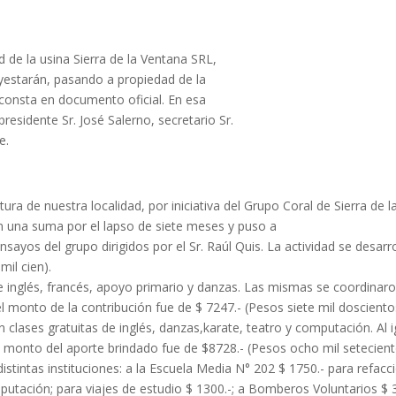
d de la usina Sierra de la Ventana SRL,
 Ayestarán, pasando a propiedad de la
consta en documento oficial. En esa
residente Sr. José Salerno, secretario Sr.
e.
tura de nuestra localidad, por iniciativa del Grupo Coral de Sierra de l
n una suma por el lapso de siete meses y puso a
nsayos del grupo dirigidos por el Sr. Raúl Quis. La actividad se desar
mil cien).
de inglés, francés, apoyo primario y danzas. Las mismas se coordinar
 monto de la contribución fue de $ 7247.- (Pesos siete mil doscientos
n clases gratuitas de inglés, danzas,karate, teatro y computación. Al i
el monto del aporte brindado fue de $8728.- (Pesos ocho mil setecient
istintas instituciones: a la Escuela Media N° 202 $ 1750.- para refacci
putación; para viajes de estudio $ 1300.-; a Bomberos Voluntarios $ 3