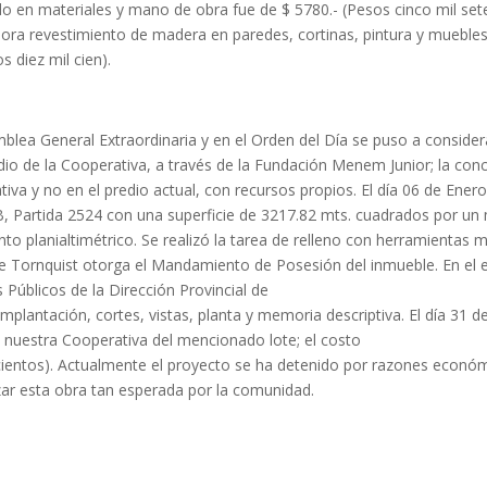
tido en materiales y mano de obra fue de $ 5780.- (Pesos cinco mil set
ora revestimiento de madera en paredes, cortinas, pintura y muebles y ú
s diez mil cien).
blea General Extraordinaria y en el Orden del Día se puso a conside
 de la Cooperativa, a través de la Fundación Menem Junior; la conclu
iva y no en el predio actual, con recursos propios. El día 06 de Ener
 B, Partida 2524 con una superficie de 3217.82 mts. cuadrados por un 
nto planialtimétrico. Se realizó la tarea de relleno con herramientas 
e Tornquist otorga el Mandamiento de Posesión del inmueble. En el ej
s Públicos de la Dirección Provincial de
mplantación, cortes, vistas, planta y memoria descriptiva. El día 31
e nuestra Cooperativa del mencionado lote; el costo
ocientos). Actualmente el proyecto se ha detenido por razones económi
ar esta obra tan esperada por la comunidad.