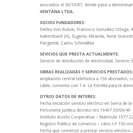
asociados el 30/10/87, donde pasa a denomina
VENTANA LTDA.
SOCIOS FUNDADORES:
Detlev Von Bulow, Francisco González Ortega, A
Kaltembach (H), Eugenio Miranda, René Grancetti, 
Piergentili, Carlos Schmidtke.
SEVICIOS QUE PRESTA ACTUALMENTE:
Servicio de distribución de electricidad, Servicio 
OBRAS REALIZADAS Y SERVICIOS PRESTADOS
ampliación central telefónica a 150 abonados, co
cable, convenio con T.A. La Estrella para la aten
OTROS DATOS DE INTERES:
Fecha iniciación servicio eléctrico en Sierra de 
Personería jurídica decreto nro.19407 03/09/49
Instituto Acción Cooperativa – Matrícula 1977 2
Registro Público de comercio – Libro I-F 150-nr
Fecha que comenzó a prestar servicio eléctrico