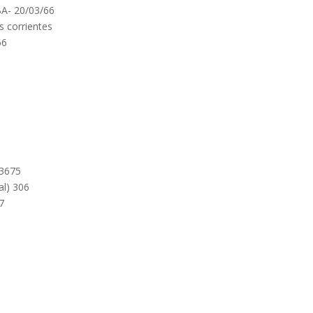
BA- 20/03/66
s corrientes
66
 3675
l) 306
7